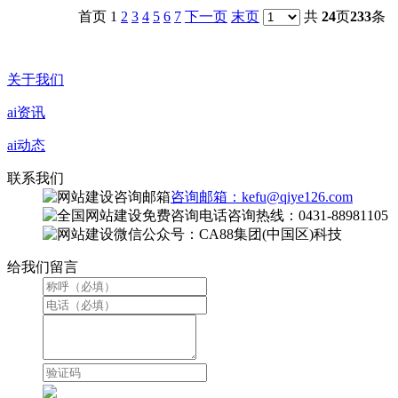
首页 1
2
3
4
5
6
7
下一页
末页
共
24
页
233
条
关于我们
ai资讯
ai动态
联系我们
咨询邮箱：kefu@qiye126.com
咨询热线：0431-88981105
微信公众号：CA88集团(中国区)科技
给我们留言