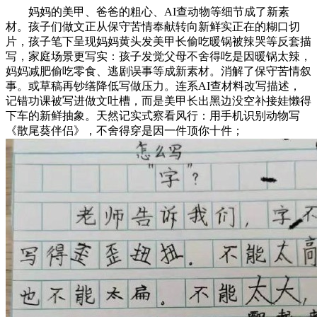
妈妈的美甲、爸爸的粗心、AI查动物等细节成了新素
材。孩子们做文正从保守苦情奉献转向新鲜实正在的糊口切
片，孩子笔下呈现妈妈黄头发美甲长偷吃暖锅被辣哭等反套描
写，家庭场景更写实：孩子发觉父母不舍得吃是因暖锅太辣，
妈妈减肥偷吃零食、逃剧误事等成新素材。消解了保守苦情叙
事。或草稿再钞缮降低写做压力。连系AI查材料改写描述，
记错功课被写进做文吐槽，而是美甲长出黑边没空补接娃懒得
下车的新鲜抽象。天然记实式察看风行：用手机识别动物写
《散尾葵伴侣》，不舍得穿是因一件顶你十件；