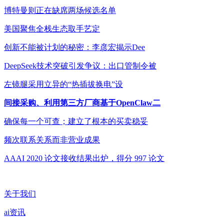
博特曼则正在缺席两场候选名单
美国聚焦全栈生态取手艺定
创新不能被计划的秘密：李彦宏揭示Dee
DeepSeek技术突破引发争议：出口管制令被
左镜腿采用立异的“热插拔换电”设
间接采购、利用第三方厂商基于OpenClaw二
确保每一个可查；建立了根本的买卖稳妥
频次联系关系而非营业成果
AAAI 2020 论文接收结果出炉，得分 997 论文
关于我们
ai资讯