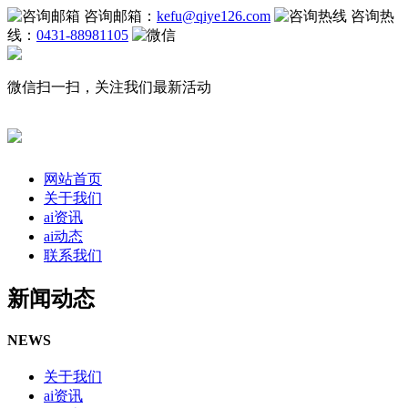
咨询邮箱：
kefu@qiye126.com
咨询热
线：
0431-88981105
微信扫一扫，关注我们最新活动
网站首页
关于我们
ai资讯
ai动态
联系我们
新闻动态
NEWS
关于我们
ai资讯