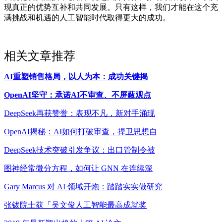
现真正的优势互补和共同发展。只有这样，我们才能在这个充
满挑战和机遇的人工智能时代取得更大的成功。
相关文章推荐
AI重塑销售格局，以人为本：成功关键揭
OpenAI坚守：承诺AI不审查、不屏蔽观点
DeepSeek再获赞誉：表现不凡，新对手涌现
OpenAI揭秘：AI如何打破审查，捍卫思想自
DeepSeek技术突破引发争议：出口管制令被
图神经常微分方程，如何让 GNN 在连续深
Gary Marcus 对 AI 领域开炮：踏踏实实做研究
张钹院士获「吴文俊人工智能最高成就奖