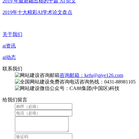
2019 年最新颖出格的十篇 AI 论文
2019年十大精彩AI学术论文盘点
关于我们
ai资讯
ai动态
联系我们
咨询邮箱：kefu@qiye126.com
咨询热线：0431-88981105
微信公众号：CA88集团(中国区)科技
给我们留言