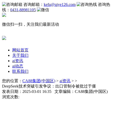
咨询邮箱：
kefu@qiye126.com
咨询热
线：
0431-88981105
微信扫一扫，关注我们最新活动
网站首页
关于我们
ai资讯
ai动态
联系我们
您的位置：
CA88集团(中国区)
>
ai资讯
> >
DeepSeek技术突破引发争议：出口管制令被批过于僵
发表日期：2025-03-01 16:35 文章编辑：CA88集团(中国区)
浏览次数: