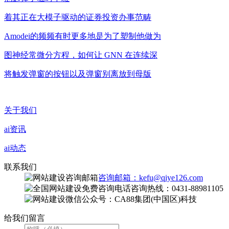
着其正在大模子驱动的证券投资办事范畴
Amodei的频频有时更多地是为了塑制他做为
图神经常微分方程，如何让 GNN 在连续深
将触发弹窗的按钮以及弹窗别离放到母版
关于我们
ai资讯
ai动态
联系我们
咨询邮箱：kefu@qiye126.com
咨询热线：0431-88981105
微信公众号：CA88集团(中国区)科技
给我们留言