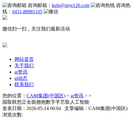
咨询邮箱：
kefu@qiye126.com
咨询热
线：
0431-88981105
微信扫一扫，关注我们最新活动
网站首页
关于我们
ai资讯
ai动态
联系我们
您的位置：
CA88集团(中国区)
>
ai资讯
> >
国取联想正全面拥抱数字手艺取人工智能
发表日期：2026-05-14 06:04 文章编辑：CA88集团(中国区)
浏览次数: