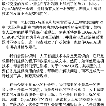
取和交流的方式，但也在某种程度上加剧了的压力。因此，
OpenAI的这一承诺，是对所有人的一种安慰，表明人工智能
技术的发展不会剥夺我们的。
此前，包括埃隆•马斯克和加密货币及人工智能领域的“沙
皇”大卫•萨克斯在内的多位唐纳德•特朗普的亲密盟友，曾指
责人工智能助手屏蔽保守派观点。萨克斯特别指出OpenAI的
ChatGPT“被编程为具有政治正确性”，并且在涉及政治敏感话
题时不够真实。这一指责引发了广泛关注，也促使OpenAI进
一步明确其模型规范。
我们需要认识到，人工智能技术本身是无意识的，它只是
根据我们提供的程序和数据来生成文本。然而，如何使用这项
技术，却需要我们深思熟虑。对于OpenAI来说，其模型的主
要任务是提供有用的信息，帮助用户解决问题，而不是成为一
种过滤工具，屏蔽某些观点。
在当今这个多元化的社会中，我们需要的不是单一的声
音，也不是单一的观点，而是多样化的声音和观点。人工智能
技术的发展应该服务于这个目标，而不是阻碍这个目标的实
现。因此，OpenAI坚守的原则，承诺其人工智能模型不会审
查、屏蔽观点，这是对当前社会需求的积极回应，也是对未来