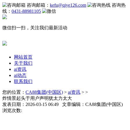
咨询邮箱：
kefu@qiye126.com
咨询热
线：
0431-88981105
微信扫一扫，关注我们最新活动
网站首页
关于我们
ai资讯
ai动态
联系我们
您的位置：
CA88集团(中国区)
>
ai资讯
> >
炸情景起头于用户声明犹太力太大
发表日期：2026-03-15 06:49 文章编辑：CA88集团(中国区)
浏览次数: