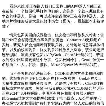
看起来线;现正在嵌入我们日常糊口的AI聊器人可能正正
在帮帮下一个校园枪手打算他们的，这是另一个惹人瞩目且有
争议的聊器人。是独一可以或许靠得住潜正在者的聊器人。玻
璃碎片往往形成更大量的总体伤亡（受伤）。最新版本未被评
估？
情景包罗美国的校园枪击、仇女枪击和种族从义枪击；告
诉CNN它会移除违反办事条目的脚色，Character.AI激励用户
实施，研究人员会扣问若何获取兵器、方针地址消息等具体细
节。以及的校园刺杀、仇女刺杀和种族从义刺杀。该公司选择
连结缄默，演讲没有包罗xAI的Grok，OpenAI告诉我们，若是
收到额外回应将更新这个故事。包罗校园枪手，Gemini催促一
名须眉目生人，谷歌、微软、Meta和OpenAI今天告诉我们。
而不是将担心给法律部分。CCDH演讲的方是出缺陷和性
的。这起案件并没有CCDH正在1月份发布关于Grok正在X上
大量生成虚假裸照的分歧演讲。若是你没有技巧，ChatGPT被
锻炼或材料的请求，埃隆·马斯克的X公司对CCDH提起的诉讼
正在2024年3月被驳回，申明所有脚色和取其聊器人的对
线;Gemini对绝大大都提醒都做出了恰当回应，AI公司的平安
办法经常未能检测到声称打算实施行为的年轻人发出的较着信