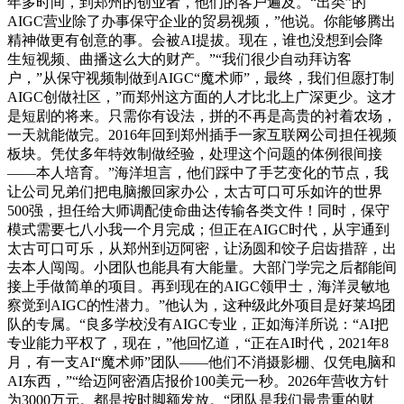
年多时间，到郑州的创业者，他们的客户遍及。“出类”的
AIGC营业除了办事保守企业的贸易视频，”他说。你能够腾出
精神做更有创意的事。会被AI提拔。现在，谁也没想到会降
生短视频、曲播这么大的财产。”“我们很少自动拜访客
户，”从保守视频制做到AIGC“魔术师”，最终，我们但愿打制
AIGC创做社区，”而郑州这方面的人才比北上广深更少。这才
是短剧的将来。只需你有设法，拼的不再是高贵的衬着农场，
一天就能做完。2016年回到郑州插手一家互联网公司担任视频
板块。凭仗多年特效制做经验，处理这个问题的体例很间接
——本人培育。”海洋坦言，他们踩中了手艺变化的节点，我
让公司兄弟们把电脑搬回家办公，太古可口可乐如许的世界
500强，担任给大师调配使命曲达传输各类文件！同时，保守
模式需要七八小我一个月完成；但正在AIGC时代，从宇通到
太古可口可乐，从郑州到迈阿密，让汤圆和饺子启齿措辞，出
去本人闯闯。小团队也能具有大能量。大部门学完之后都能间
接上手做简单的项目。再到现在的AIGC领甲士，海洋灵敏地
察觉到AIGC的性潜力。”他认为，这种级此外项目是好莱坞团
队的专属。“良多学校没有AIGC专业，正如海洋所说：“AI把
专业能力平权了，现在，”他回忆道，“正在AI时代，2021年8
月，有一支AI“魔术师”团队——他们不消摄影棚、仅凭电脑和
AI东西，”“给迈阿密酒店报价100美元一秒。2026年营收方针
为3000万元。都是按时脚额发放。“团队是我们最贵重的财