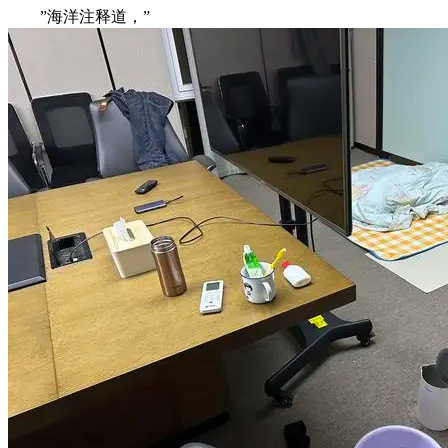
”海洋注释道，”