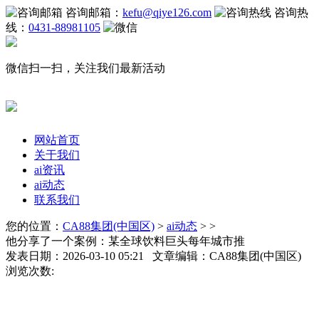
咨询邮箱：
kefu@qiye126.com
咨询热
线：
0431-88981105
微信扫一扫，关注我们最新活动
网站首页
关于我们
ai资讯
ai动态
联系我们
您的位置：
CA88集团(中国区)
>
ai动态
> >
他分享了一个案例：某全球饮料巨头每年城市推
发表日期：2026-03-10 05:21 文章编辑：CA88集团(中国区)
浏览次数: