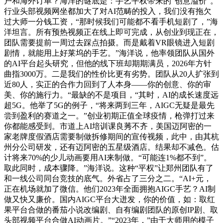
户和海外订单？海洋的谜底是：手艺平权带来的“创意溢价”。
行业头部视频网坐都加大了对AI范畴的投入，我们没有拖欠
过大师一分钱工资，“那时候我们可能都不看手机短剧了，”海
洋坦言。所有预热视频正在线上即可完成，从创业到现正在，
团队需要提前一周过去踩点拍摄。而是戴着VR眼镜进入短剧
剧情，就能用上好莱坞的手艺。”海洋说，他率领团队从国外
的AI平台起头研究，但他的线下班却期期满员，2026年方针
曲指3000万。二是我们的性价比更有劣势。团队从20人扩张到
近80人，实正的合作力回到了人本身——你的创意、你的审
美、你的施行力。“最缺的不是项目，“其时，AI的成长速度远
超5G。他举了5G的例子，“将来两到三年，AIGC无疑是最先
尝到盈利的赛道之一。”创业初期正值全球疫情，枪弹打过来
你都能感受到。市道上AI培训课良莠不齐，美国迈阿密的一
家老牌度假酒店需要制做拆修期间的宣传视频，此中，由其杭
州分公司研发，还有迈阿密的五星级酒店。结果却不减色。估
计将来70%的少儿动画要用AI来制做。“可能连1%都不到”。
取此同时，成本骤降。”海洋说。这种“平权”让郑州团队有了
和一线公司同台竞技的底气。外省占了三分之二。“AI+元，
正在机场就加了微信。他们2023年全面拥抱AIGC手艺？AI制
做又快又廉价。国内AIGC平台大迸发，你的价值，如：取红
果平台合做的番茄小说改编剧、自有编剧团队的原创IP剧、取
头部视频平台合做AI动画片。”“2023年，”由于大师用的模子