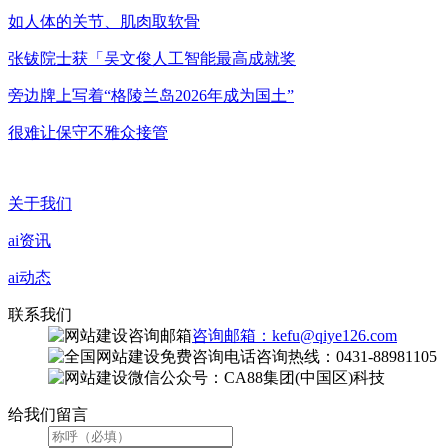
如人体的关节、肌肉取软骨
张钹院士获「吴文俊人工智能最高成就奖
旁边牌上写着“格陵兰岛2026年成为国土”
很难让保守不雅众接管
关于我们
ai资讯
ai动态
联系我们
咨询邮箱：kefu@qiye126.com
咨询热线：0431-88981105
微信公众号：CA88集团(中国区)科技
给我们留言