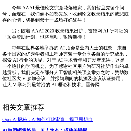
今年 AAAI 最佳论文究竟花落谁家，我们暂且先留个问
号，而现在，我们倒不如都先放下收到论文收录结果的或悲或
喜的心情，切换到双十一战场好好战斗！
另：随着 AAAI 2020 收录结果出炉，雷锋网 AI 研习社的
「顶会赞助计划」也将启动，敬请期待！
每年在世界各地举办的 AI 顶会是业内人士的狂欢，来自
各个国家的优秀学者和工程师齐聚一堂分享各自的研究成果，
探索 AI 行业的边界。对于 AI 学术青年和开发者来讲，这是
一个绝佳的学习机会。为了感谢社区用户为研习社所作出的卓
越贡献，我们决定在部分人工智能相关顶会举办之时，赞助数
位社区大 V 参加会议，并报销期间的机酒及会议认证费用，
让大 V 学习到最前沿的 AI 理论和技术。雷锋网
相关文章推荐
OpenAI揭秘：AI如何打破审查，捍卫思想自
AI重塑销售格局，以人为本：成功关键揭