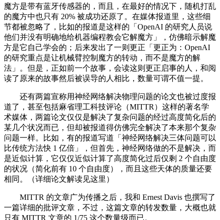
魔方是带有蓝牙传感器的，而且，在最好的情况下，随机打乱
的魔方中也只有 20% 被成功还原了。在媒体报道里，这些细
节都被忽略了，比如的报道是这样的「OpenAI 的研究人员说
他们并没有明确地给机器编程教会它解魔方」，仿佛暗示解魔
方是它自己学会的；后来发出了一则更正「更正为：OpenAI
的研究重点是让机械臂控制魔方的转动，而不是魔方的解
法」。但是，正如前一个故事，会读这则更正启事的人，和阅
读了原来的故事然后被误导的人相比，数量可谓不值一提。
还有两篇宣称用神经网络解决物理问题的论文也被过度报
道了，甚至包括麻省理工科技评论（MITTR）这样的著名学
术媒体，两篇论文仅仅是解决了复杂问题的经过高度简化后的
某几个状况而已，但却被报道得仿佛完全解决了本来那个复杂
问题一样。比如，有的报道写道「神经网络解决三体问题可以
比传统方法快 1 亿倍」，但首先，神经网络做的不是解决，而
是近似计算，它仅仅近似计算了高度简化过后仅剩 2 个自由度
的状况（简化前有 10 个自由度），而且这些天体的质量还要
相同。（详细论文解读见这里）
MITTR 的文章广为传播之后，我和 Ernest Davis 也撰写了
一篇详细的批评文章，不过，这篇文章的转发数量，大概也就
只有 MITTR 文章的 1/75 这个数量级而已。