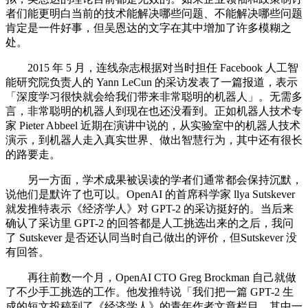
者们能更明白当前的技术能解决哪些问题、不能解决哪些问题
肯定是一件好事，但吴恩达的文字在其中增加了许多模糊之
处。
2015 年 5 月，连线杂志根据对当时担任 Facebook 人工智
能研究院负责人的 Yann LeCun 的采访发表了一篇报道，表示
「深度学习很快就会给我们带来非常聪明的机器人」。无需多
言，非常聪明的机器人到现在也还没看到。正如机器人技术专
家 Pieter Abbeel 近期在演讲中说的，从实验室中的机器人技术
演示，到机器人走入真实世界、做出智慧行为，其中还有很长
的路要走。
另一方面，学术成果被误读的学者们通常都会保持沉默，
说他们是默许了也可以。OpenAI 的首席科学家 llya Sutskever
就发推特表示《经济学人》对 GPT-2 的采访挺好的。当后来
确认了采访里 GPT-2 的回答都是人工挑选出来的之后，我问
了 Sutskever 是否还认同当时自己做出的评价，但Sutskever 没
有回答。
再往前数一个月，OpenAI CTO Greg Brockman 自己就做
了不少手工挑选的工作。他发推特说「我们把一篇 GPT-2 生
成的短文投稿到了《经济学人》的青年作者文章栏目。其中一