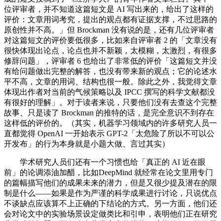
位评审者，并不知道这篇短文是 AI 写出来的，给出了这样的
评价：文章用词考究，提出的观点都有证据支撑，不过思路的
原创性并不高。」但 Brockman 没有说的是，还有几位评审者
对这篇短文的评价要低很多，比如来自评审者 2 的「文章没有
很快体现出论点，论点也并不新颖，太模糊，太激烈，有很多
修辞问题」，评审者 6 也给出了非常低的评价「这篇短文并没
有给问题做出完整的解答，也没有带来新的观点；它的论述水
平不高，文章的用词、结构也很一般。除此之外，我觉得文章
体现出作者对当前的气候策略以及 IPCC 撰写的科学文献都没
有很好的理解」。对于读者来说，只要他们没有去查这个完整
故事、只是读了 Brockman 的推特的话，是完全意识不到存在
这样低的评价的。（其实，机器学习领域内的许多研究人员一
直都觉得 OpenAI 一开始表示 GPT-2「太危险了所以不可以公
开发布」的行为本身就是小题大做、言过其实）
学术研究人员们还有一个习惯也给「真正的 AI 近在眼
前」的论调添油加醋，比如DeepMind 就经常在论文里用专门
的篇幅描写他们的成果未来的潜力，但是又很少提及潜在的限
制是什么——如果是作为严谨的科学成果进行讨论，只说优点
不谈缺点应该算不上正确的下结论的方式。另一方面，他们还
会对论文中的实验场景设定做类比和引申，表明他们正在研究