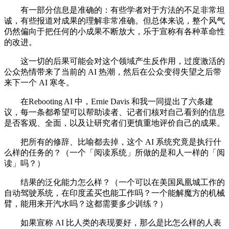
有一部分信息是准确的：有些学者对于方法的不足非常坦
诚，有些报道对成果的理解非常准确。但总体来说，整个风气
仍然偏向于把任何的小成果不断放大，乐于宣称有各种革命性
的改进。
这一切的后果可能会对这个领域产生反作用，过度激活的
公众热情带来了当前的 AI 热潮，然后在公众变得失望之后带
来下一个 AI 寒冬。
在Rebooting AI 中，Ernie Davis 和我一同提出了六条建
议，每一条都希望可以帮助读者、记者们核对自己看到的信息
是否客观、全面，以及让研究者们更慎重地评价自己的成果。
把所有的修辞、比喻都去掉，这个 AI 系统究竟是执行什
么样的任务的？（一个「阅读系统」所做的是和人一样的「阅
读」吗？）
结果的泛化能力怎么样？（一个可以在美国凤凰城工作的
自动驾驶系统，在印度孟买也能工作吗？一个能解魔方的机械
臂，能用来开汽水吗？这都需要多少训练？）
如果宣称 AI 比人类的表现要好，那么是比怎么样的人表