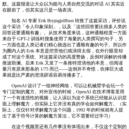
默。这篇报道让大众以为能与人类自然交流的对话 AI 其实近
在眼前了，但其实这只是一场表演。
知名 AI 专家 Erik Bryjngjolffson 转推了这篇采访，评价说
这个采访「令人印象深刻」，以及「这些回答要比很多人类的
回答还要通顺有趣」。从技术角度来说，这种通顺程度一方面
来自于 GPT-2 训练时搜集使用了海量的人类撰写的句子，另
一方面也是人类记者们精心挑选出了通顺有趣的句子。所以作
为圈内人的 Erik 本意是挖苦他们戏演得太假，在外行眼里却
成了对这个系统、对这篇采访的高度赞扬，反倒对误解的传播
推波助澜。后来 Erik 又发了一条推特澄清他的本意，但阅读
量只有原来那条的 1/75 而已——这倒并不奇怪，吹捧巨大成
果就是比严肃的澄清辟谣容易传播多了。
OpenAI 设计了一组神经网络，可以让机械臂学会玩一个
专门定制的魔方。对外宣传的时候，OpenAI 在技术博客里用
了一个有迷惑性的视频，让人误以为这个系统已经能从认识层
面上理解魔方，但实际上它并没有真的学会如何解魔方。（实
际上，仅仅针对求解魔方这个问题，1992 年的时候就有人提
出了基于符号计算的解魔方算法，它不需要经过学习）
在这个视频里还有几件事没有体现出来，不仅这个定制的