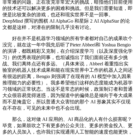
非常难的问题、正在攻克非常宏大的挑战，暗指他们目前使用
的技术还可以解决更多的困难和挑战。但是我们需要知道，即
便是比较复杂的游戏，也还和现实世界不是一回事。
DeepMind 撰写的围棋 AI AlphaGo 和星际 2 AI AlphaStar 的论
文都是这样，对潜在的限制几乎没有讨论。
好在并不是机器学习领域的所有学者都对自己的成果吹个
没完，就在这一年中我先后听了Pieter Abbeel和 Yoshua Bengio
的演讲，都既精彩又克制，在介绍深度学习（以及深度强化学
习）的优秀表现的同事，也坦诚指出了我们面前还有多少挑
战、我们离终点还有多远。（具体来说，Abbeel 着重指出实
验室的机器人技术成果和能在现实世界中工作的机器人之间还
有很远的距离，Bengio 则强调了在现有的 AI 模型中加入因果
推理能力的必要性）。我多希望他们这样的态度能成为机器学
习领域的正常状态。当这不是常态的时候，政策制订者和普通
大众很容易觉得迷惑，因为报道中的偏倚总是倾向于夸大成果
而不是掩盖它，所以普通大众害怕的那个 AI 形象其实不仅现
在不存在，可见的未来中也不会出现。
那么，这对做 AI 应用的、AI 商品化的人有什么损害呢？
毕竟，如果鼓吹之下有更多的公众关注、更多的资金投入、更
多的人员加入，也许我们实现通用人工智能的速度也能更快，