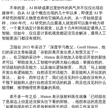
不幸的是，AI 科研成果过度炒作的风气并不仅仅出现在
媒体中。自从 AI 这个概念出现的几十年以来，即便是 AI 学
术研究的领军人物里也有给它煽风点火的。从一开始就是这
样，1960 年代，AI 研究的几位奠基人就觉得可以集中精力研
究，一个夏天搞定计算机视觉，以及十几年时间搞定通用人工
智能。但如今，仅仅是计算机视觉都还没完全解决，通用人工
智能更连门都没有摸到。
卫报在 2015 年采访了「深度学习教父」Geoff Hinton，他
们的采访文章标题是「谷歌距离开发出类人智慧又近了一
步」。在卫报的采访中，Hinton 表示他加入谷歌后开发的新技
术可以「帮助攻克人工智能中的两大核心挑战：掌握自然的、
对话级别的语言能力，以及做出逻辑推理」，而且「马上就能
开发出有逻辑能力、自然语言对话能力、甚至能和人开玩笑的
算法」。如今，四年过去了，我们还没见到什么能在没有外人
干预下就能和人进行自然语言对话的机器，而且也没见到什么
能理解、推理物理世界现象的系统。
差不多一年之后，Hinton 表示放射科医生就像「已经踩在
了悬崖边上但是还没探头往下看的郊狼」，他想表达的意思是
「如果你现在的工作是放射科医生的话，你的工作岌岌可