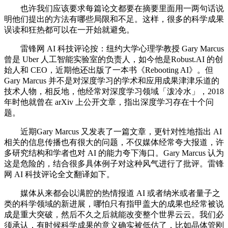
也许我们应该要求每篇论文都要在摘要里面用一两句话说
明他们提出的方法有哪些局限和不足。这样，很多的科学成果
误读和狂热都可以在一开始就避免。
雷锋网 AI 科技评论按：纽约大学心理学教授 Gary Marcus
曾是 Uber 人工智能实验室的负责人，如今他是Robust.AI 的创
始人和 CEO，近期他还出版了一本书《Rebooting AI》。但
Gary Marcus 并不是对深度学习的学术和应用成果津津乐道的
技术人物，相反地，他经常对深度学习领域「泼冷水」，2018
年时他就曾在 arXiv 上公开文章，指出深度学习存在十个问
题。
近期Gary Marcus 又发表了一篇文章，更针对性地指出 AI
相关的信息传播也有很大的问题，不仅媒体经常夸大报道，许
多研究结构和学者也对 AI 的能力夸下海口。Gary Marcus 认为
这是危险的，结合很多具体例子对这种风气进行了批评。雷锋
网 AI 科技评论全文翻译如下。
媒体从来都会以满腔的热情报道 AI 或者纳米或者量子之
类的科学领域的新进展，哪怕只有指甲盖大的成果也经常被说
成是重大突破，然后不久之后就能改变整个世界云云。我们必
须承认，有时候科学成果的意义确实被低估了，比如晶体管刚