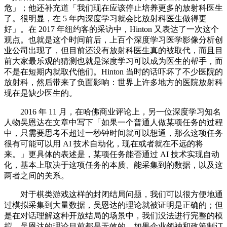
危」；他还补充道「我们现在应该停止培养更多的放射科医生
了。很明显，在 5 年内深度学习就会比放射科医生做得更
好」。在 2017 年纽约客的采访中，Hinton 又表达了一次这个
观点。也就是这个时间前后，上百个深度学习医学影像分析创
业公司出现了，但目前还没有放射科医生真的被取代，而且目
前大家最乐观的猜测也就是深度学习可以成为医生的帮手，而
不是在短期内就取代他们。Hinton 当时的话吓坏了不少医院的
放射科，然后带来了负面影响：世界上许多地方的医院放射科
现在是缺少医生的。
2016 年 11 月，在哈佛商业评论上，另一位深度学习知名
人物吴恩达在文章中写下「如果一个普通人做某项任务的过程
中，只需要思考不超过一秒钟时间就可以想通，那么这项任务
很有可能可以用 AI 技术自动化，现在或者就在不远的将
来。」更具体的表述是，某项任务能否通过 AI 技术实现自动
化，基本上取决于这项任务的本质、能采集到的数据，以及这
两者之间的关系。
对于棋类游戏这样的封闭结局问题，我们可以很方便地通
过模拟采集到大量数据，吴恩达的理论就被证明是正确的；但
是在对话理解这种开放结局的场景中，我们没法进行完整的模
拟，吴恩达的理论目前都是无效的。如果企业领袖和政策制订