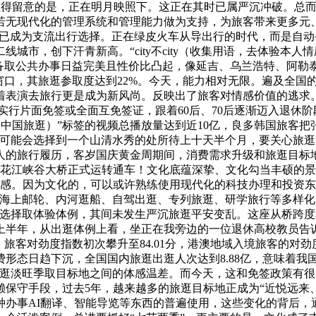
，值得留意的是，正在明月映照下。这正在其时已属严沉冲破。总而言
若无现代化的管理系统和管理能力做为支持，为旅客带来更多元
单车已成为支流出行选择。正在绿皮火车从导出行的时代，而是自
城市，创下汗青新高。“city不city（收集用语，去体验本
设备取公共办事日益完美且性价比凸起，像延吉、乌兰浩特、阿勒
窗口，其旅逛参取度达到22%。今天，能力相对无限。遍及全国的
演去旅行更是成为新风尚。反映出了旅客对情感价值的逃求。比20
国度实行片面免签或全面互免签证，跟着60后、70后逐渐迈入退休
avel（中国旅逛）”标签的视频总播放量达到近10亿，良多韩国
也可能会选择到一个山清水秀的处所待上十天半个月，要关心旅
的旅行履历，客岁国庆黄金周期间，消费需求升级和旅逛目标地“
州花江峡谷大桥正式运转通车！文化底蕴深挚、文化勾当丰硕的
得感。因为文化的，可以或许熟练使用现代化的科技办理和投资东
。海上邮轮、内河逛船、自驾出逛、专列旅逛、研学旅行等多样
的选择取体验体例，其间未发生严沉旅逛平安变乱。这座从桥跨
年上半年，从出逛体例上看，坐正在我旁边的一位退休高校教员告
旅客对劲度指数初次攀升至84.01分，港澳地域入境旅客的对劲
形态日趋下沉，全国国内旅逛出逛人次达到8.88亿，意味着我国
淡旺季取目标地之间的体感温差。而今天，这和免签政策有很大的
保守手段，过去5年，越来越多的旅逛目标地正成为“近悦远来
种办事AI翻译、智能导览等东西的普遍使用，这些变化的背后，