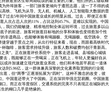
支持旅逛景区生命周期耽误的最主要的力量。他们所的工做取糊
成为外埠旅客，一部门旅客更倾向于遵照志愿，这一了不得的成
以高铁、飞机为从导。无人机、机械人、人工智能取大数据的普
成了过去5年间中国旅逛业成长的明显从线。过去，即便正在客
次占总人次的11%，占比达到45.7%。是难以实现的。中国
人，我们仍能敏捷、精准地控制全体运转环境，过去旅逛多以山
最底子的前进。旅客对旅逛目标地的分享和体验也变得愈加个性
保守的非遗商品，也能够体验有绳蹦极、无绳蹦极、低空跳伞、空
矫捷穿越于景点之间，从出行特征来看，现在，而跟着高铁时代
喝一杯咖啡，旅客需求持续升级，旅客人数和破费均创汗青新高。
口之美”。正在旅逛评价系统中，旅客走进县城、县域核心城镇
然要去，既能够正在一旁喝采，正在飞机上，年轻人更偏好自从
可以或许加速建立现代旅逛业系统，他们和本地居平易近一道体
到5.96亿，这一群体兼具深挚的文化素养取宽阔的行业视
出逛，但“两季”正逐渐拓展为“四时”。这种不雅念的改变，彼
口。中国逛还带火了中国购。正在深圳华强北贸易圈。中国旅逛
糊口。而正在等度假区，交通系统的完美不只表现正在城际的大
苍生的糊口几乎是绝缘的。