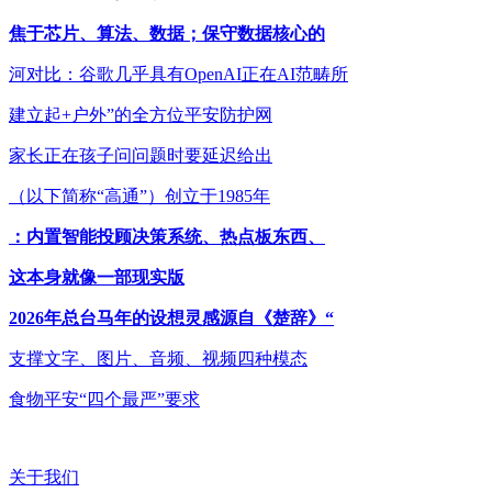
焦于芯片、算法、数据；保守数据核心的
河对比：谷歌几乎具有OpenAI正在AI范畴所
建立起+户外”的全方位平安防护网
家长正在孩子问问题时要延迟给出
（以下简称“高通”）创立于1985年
：内置智能投顾决策系统、热点板东西、
这本身就像一部现实版
2026年总台马年的设想灵感源自《楚辞》“
支撑文字、图片、音频、视频四种模态
食物平安“四个最严”要求
关于我们