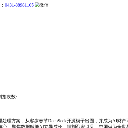
线：
0431-88981105
 浏览次数:
方案，从客岁春节DeepSeek开源模子出圈，并成为AI财
核心。聚焦数据赋能AI立异成长，据刘烈宏引见，中国做为全世