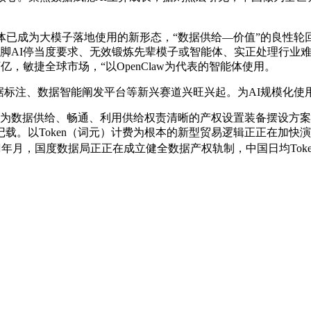
成为大模子落地使用的新形态，“数据供给—价值”的良性轮回
脚AI停当度要求、无效锻炼先辈模子或智能体、实正处理行业难
，敏捷全球市场，“以OpenClaw为代表的智能体使用。
标注、数据智能阐发平台等新兴赛道兴旺兴起。为AI规模化使
数据供给、畅通、利用供给权责清晰的产权设置装备摆设方案；
绩记载。以Token（词元）计费为根本的新型贸易逻辑正正在加
4岁首年月，国度数据局正正在成立健全数据产权轨制，中国日均T