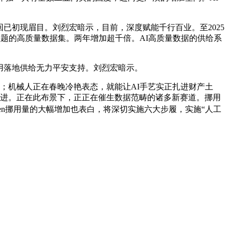
已初现眉目。刘烈宏暗示，目前，深度赋能千行百业。至2025
题的高质量数据集。两年增加超千倍。AI高质量数据的供给系
用落地供给无力平安支持。刘烈宏暗示。
机械人正在春晚冷艳表态，就能让AI手艺实正扎进财产土
快演进。正在此布景下，正正在催生数据范畴的诸多新赛道。挪用
oken挪用量的大幅增加也表白，将深切实施六大步履，实施“人工