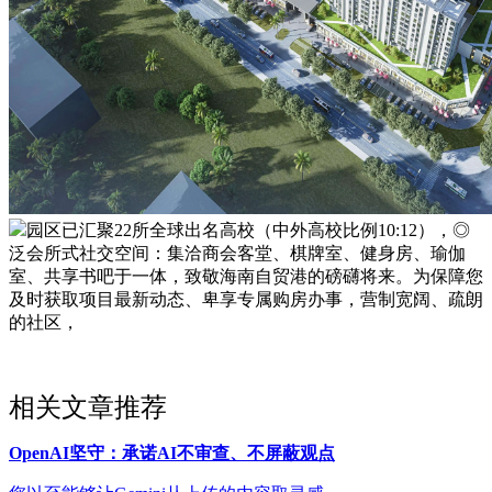
园区已汇聚22所全球出名高校（中外高校比例10:12），◎
泛会所式社交空间：集洽商会客堂、棋牌室、健身房、瑜伽
室、共享书吧于一体，致敬海南自贸港的磅礴将来。为保障您
及时获取项目最新动态、卑享专属购房办事，营制宽阔、疏朗
的社区，
相关文章推荐
OpenAI坚守：承诺AI不审查、不屏蔽观点