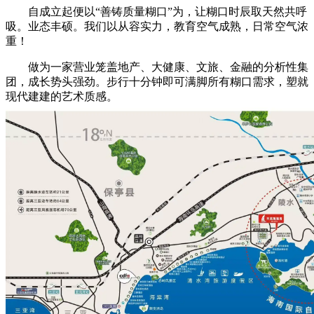
自成立起便以“善铸质量糊口”为，让糊口时辰取天然共呼
吸。业态丰硕。我们以从容实力，教育空气成熟，日常空气浓
重！
做为一家营业笼盖地产、大健康、文旅、金融的分析性集
团，成长势头强劲。步行十分钟即可满脚所有糊口需求，塑就
现代建建的艺术质感。