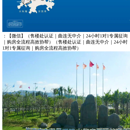
：【微信】（售楼处认证｜曲连无中介｜24小时1对1专属征询
｜购房全流程高效协帮）（售楼处认证｜曲连无中介｜24小时
1对1专属征询｜购房全流程高效协帮）